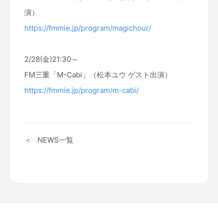
演）
https://fmmie.jp/program/magichour/
2/28(金)21:30～
FM三重「M-Cabi」（松本ユウ ゲスト出演）
https://fmmie.jp/program/m-cabi/
＜ NEWS一覧